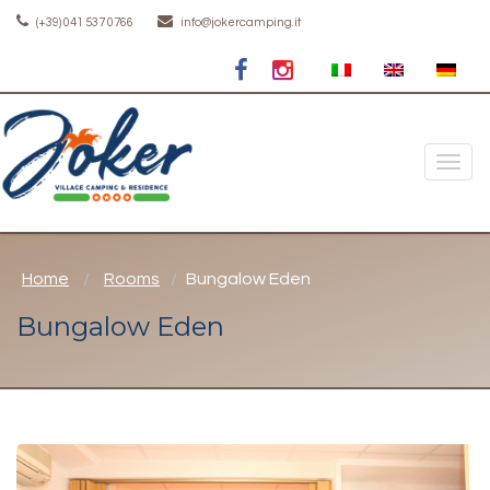
(+39) 041 537 0766
info@jokercamping.it
Toggle
naviga
Home
Rooms
Bungalow Eden
Bungalow Eden