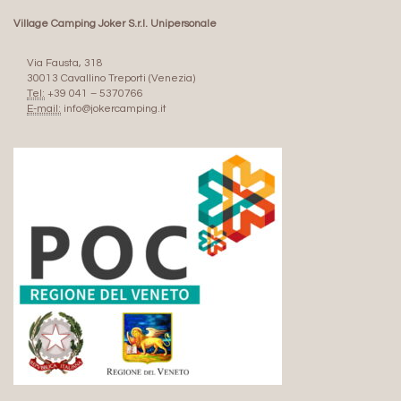
Village Camping Joker S.r.l. Unipersonale
Via Fausta, 318
30013 Cavallino Treporti (Venezia)
Tel:
+39 041 – 5370766
E-mail:
info@jokercamping.it