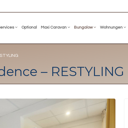
Services
Optional
Maxi Caravan
Bungalow
Wohnungen
ESTYLING
dence – RESTYLING