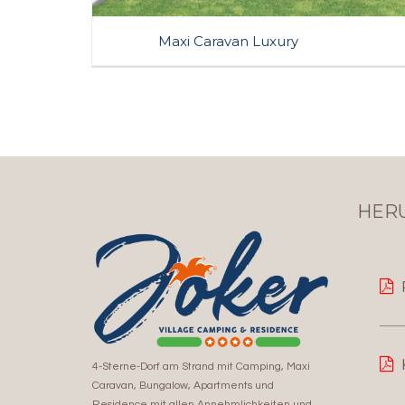
Maxi Caravan Luxury
5 Pers. • Mt. 8,30 x 3,50 ca. • patio Mq. 18 ca.
Maxi Caravan, der alles enthält, was Sie für einen Top-
Aufenthalt benötigen.
Klimaanlage
Mikrowelle
Strandset inbegriffen
Reservierter Parkplatz
TV-SAT
HER
JETZT BUCHEN
4-Sterne-Dorf am Strand mit Camping, Maxi
Caravan, Bungalow, Apartments und
Residence mit allen Annehmlichkeiten und