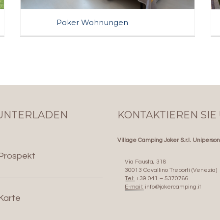
Poker Wohnungen
Wohnungen für 2-3 Personen
Die Poker Apartments sind Strukturen mit einem
Doppelbett und einem Etagenbett für bis zu 3 Personen.
Klimaanlage
TV
Heizung
Reservierter Parkplatz
JETZT BUCHEN
UNTERLADEN
KONTAKTIEREN SIE
Village Camping Joker S.r.l. Uniperso
Prospekt
Via Fausta, 318
30013 Cavallino Treporti (Venezia)
Tel:
+39 041 – 5370766
E-mail:
info@jokercamping.it
Karte