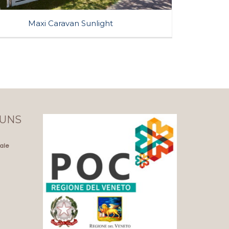
Maxi Caravan Sunlight
4 Pers. • Mt. 8,00 X 6,45 • Patio Mq. 20 ca
Es ist die traditionelle Lösung, die in ihrer Eleganz in Stil
und Design den Wunsch nach einem Erlebnis erfüllt, in
unmittelbarer Nähe des Strandes zu leben, ohne sich
des Komforts einer echten Urlaubsunterkunft zu
berauben.
Klimaanlage
Kostenloses WiFi
 UNS
Strandset inbegriffen
Reservierter Parkplatz
TV-SAT
Mikrowelle
nale
JETZT BUCHEN