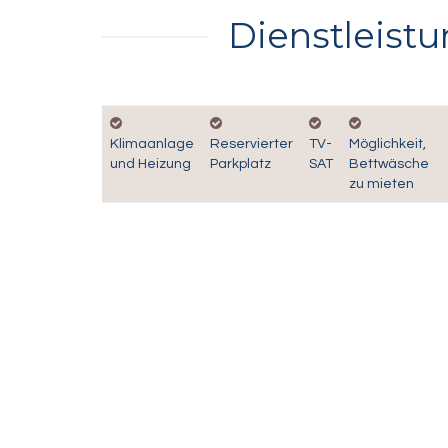
Dienstleist
Klimaanlage
Reservierter
TV-
Möglichkeit,
und Heizung
Parkplatz
SAT
Bettwäsche
zu mieten