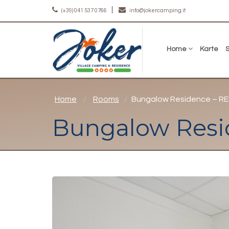
(+39) 041 537 0766
info@jokercamping.it
Home
Karte
Home
Rooms
Bungalow Residence – R
Bungalow Resi