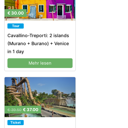
€ 30.00
Tour
Cavallino-Treporti: 2 islands
(Murano + Burano) + Venice
in 1 day
Mehr lesen
€ 37.00
€ 39.50
Ticket