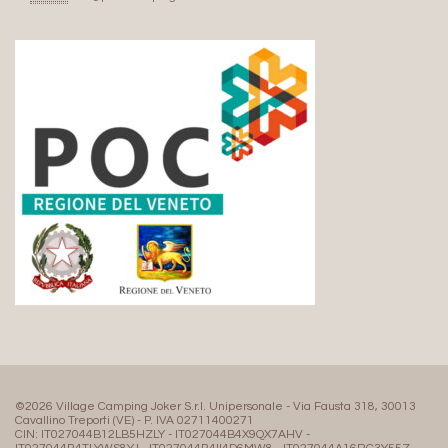
©2026 Village Camping Joker S.r.l. Unipersonale - Via Fausta 318, 30013
Cavallino Treporti (VE) - P. IVA 02711400271
CIN: IT027044B12LB5HZLY - IT027044B4X9QX7AHV -