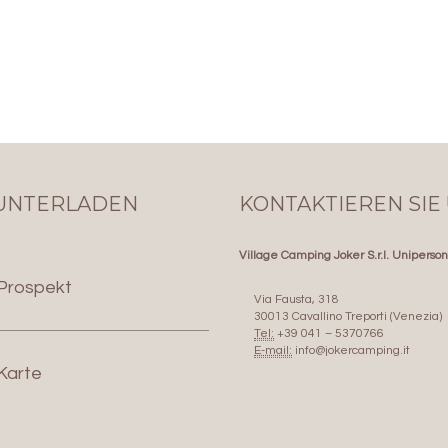
UNTERLADEN
KONTAKTIEREN SIE
Village Camping Joker S.r.l. Uniperso
Prospekt
Via Fausta, 318
30013 Cavallino Treporti (Venezia)
Tel:
+39 041 – 5370766
E-mail:
info@jokercamping.it
Karte