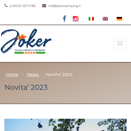
(+39) 041 537 0766
info@jokercamping.it
Toggle
naviga
Home
News
Novita’ 2023
Novita’ 2023